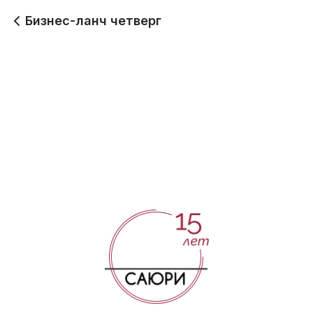
Бизнес-ланч четверг
Четверг/лайт ланч
Четверг/дуэт ланч
400
450
Четверг/комбо ланч
650