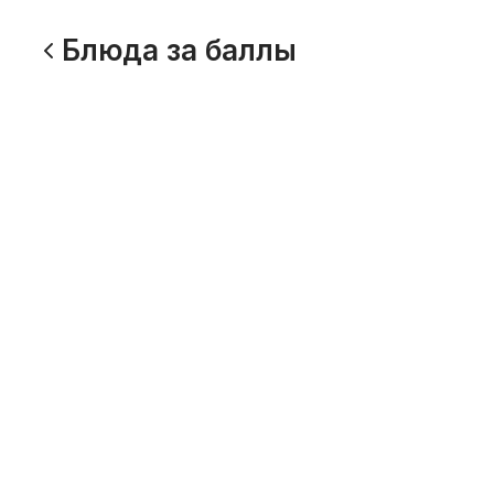
Блюда за баллы
Маргарита
Горячая
500 г
240 г
Помидоры, сыр моцарелла, красный
Курица об
соус
сливочный
660
540
Крабовый руй
Омаи
230 г
210 г
Курица, ли
помидор, 
400
400