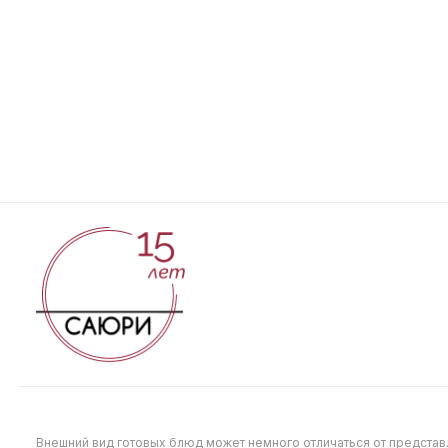
Онигири с крабом
Спайси 
120 г
40 г
240
90
Внешний вид готовых блюд может немного отличаться от предста